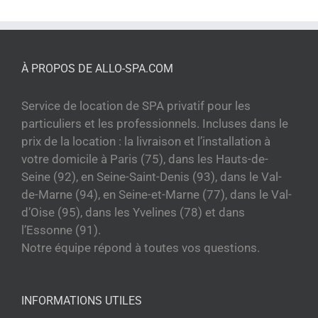
À PROPOS DE ALLO-SPA.COM
Service de location de SPA privatif pour les
particuliers et les professionnels. Incluses dans le
prix de la location : la livraison et l’installation à
votre domicile à Paris (75), dans les Hauts-de-
Seine (92), en Seine-Saint-Denis (93), dans le Val-
de-Marne (94), en Seine-et-Marne (77), dans le Val-
d’Oise (95), dans les Yvelines (78) et dans
l’Essonne (91).
Notre équipe répond à toutes vos questions.
INFORMATIONS UTILES