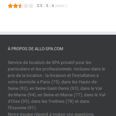
2.5
/
5
(
6
votes
)
À PROPOS DE ALLO-SPA.COM
Service de location de SPA privatif pour les
particuliers et les professionnels. Incluses dans le
prix de la location : la livraison et l’installation à
votre domicile à Paris (75), dans les Hauts-de-
Seine (92), en Seine-Saint-Denis (93), dans le Val-
de-Marne (94), en Seine-et-Marne (77), dans le Val-
d’Oise (95), dans les Yvelines (78) et dans
l’Essonne (91).
Notre équipe répond à toutes vos questions.